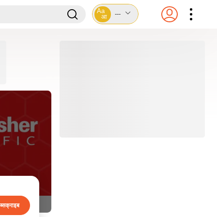
Aa
---
आ
ब्सक्राइब