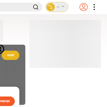
Aa
---
आ
परामर्श
ब्सक्राइब