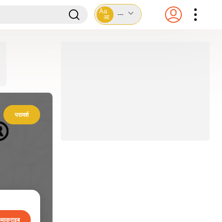
Aa
---
आ
परामर्श
ब्सक्राइब