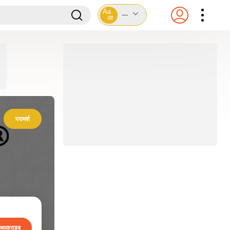
Aa
---
आ
परामर्श
ब्सक्राइब