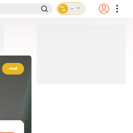
Aa
---
आ
परामर्श