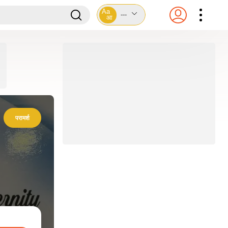
Aa
---
आ
परामर्श