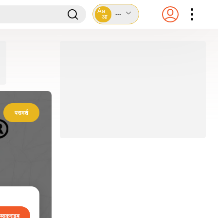
Aa
---
आ
परामर्श
ब्सक्राइब