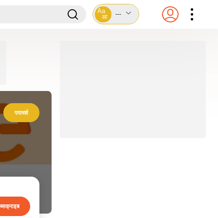
Aa
---
आ
परामर्श
ब्सक्राइब