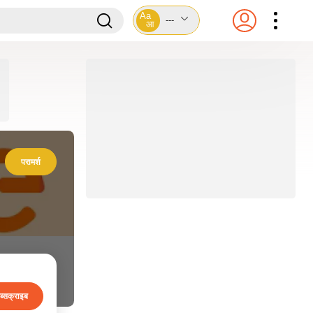
Aa
---
आ
परामर्श
ब्सक्राइब