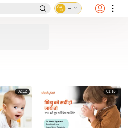
Aa
---
आ
02:12
01:16