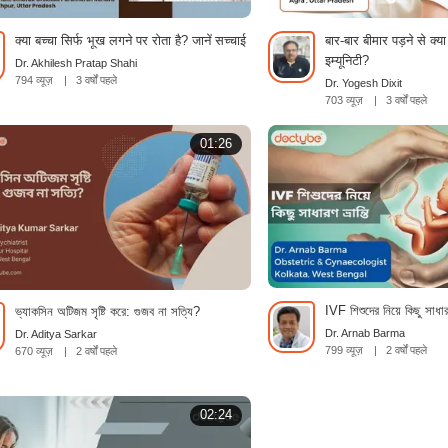
क्या बच्चा सिर्फ भूख लगने पर रोता है? जानें सच्चाई
बार-बार बीमार पड़ने से क्या
इम्यूनिटी?
Dr. Akhilesh Pratap Shahi
794 व्यूज़
|
3 वर्षों पहले
Dr. Yogesh Dixit
703 व्यूज़
|
3 वर्षों पहले
01:26
IVF শিশুদের নিয়ে কিছু সাধার
ভ্যাকসিন অটিজম সৃষ্টি করে: গুজব না সত্যি?
Dr. Arnab Barma
Dr. Aditya Sarkar
799 व्यूज़
|
2 वर्षों पहले
670 व्यूज़
|
2 वर्षों पहले
02:24