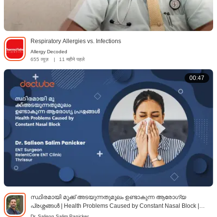
Respiratory Allergies vs. Infections
Allergy Decoded
655 व्यूज़
|
11 महीने पहले
00:47
സ്ഥിരമായി മൂക്ക് അടയുന്നതുമൂലം ഉണ്ടാകുന്ന ആരോഗ്യ
പ്രശ്നങ്ങൾ | Health Problems Caused by Constant Nasal Block |
Malayalam
Dr. Salison Salim Panicker