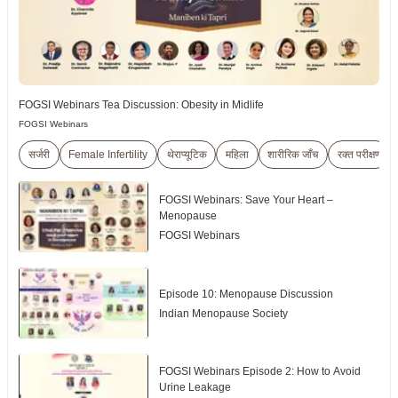
FOGSI Webinars Tea Discussion: Obesity in Midlife
FOGSI Webinars
सर्जरी
Female Infertility
थेराप्यूटिक
महिला
शारीरिक जाँच
रक्त परीक्षण
FOGSI Webinars: Save Your Heart –
Menopause
FOGSI Webinars
Episode 10: Menopause Discussion
Indian Menopause Society
FOGSI Webinars Episode 2: How to Avoid
Urine Leakage