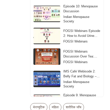
Episode 10: Menopause
Discussion
Indian Menopause
Society
FOGSI Webinars Episode
2: How to Avoid Urine
Leakage
FOGSI Webinars
FOGSI Webinars
Discussion Over Tea:
Sleep Problems in
FOGSI Webinars
Menopause
IMS Café Webisode 2:
Belly Fat and Biology –
Obesity in Midlife
Indian Menopause
Society
Episode 9: Menopause
Discussion
Indian Menopause
थेराप्यूटिक
महिला
शारीरिक जाँच