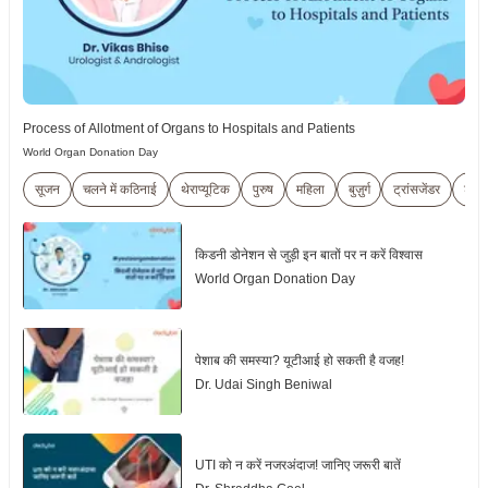
Process of Allotment of Organs to Hospitals and Patients
World Organ Donation Day
सूजन
चलने में कठिनाई
थेराप्यूटिक
पुरुष
महिला
बुज़ुर्ग
ट्रांसजेंडर
शारी
किडनी डोनेशन से जुड़ी इन बातों पर न करें विश्वास
World Organ Donation Day
पेशाब की समस्या? यूटीआई हो सकती है वजह!
Dr. Udai Singh Beniwal
UTI को न करें नजरअंदाज! जानिए जरूरी बातें