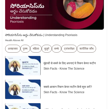
సోరియాసిస్‌ను అర్థం చేసుకోవడం | Understanding Psoriasis
Health Above All
असहजता
पुरुष
महिला
बुज़ुर्ग
बच्चे
ट्रांसजेंडर
शारीरिक जाँच
मुंहासोंं से बचने के लिए अपनाएं ये स्किन केयर रूटीन
Skin Facts - Know The Science
सबसे आसान स्किन केयर रूटीन कैसे शुरू करें?
Skin Facts - Know The Science