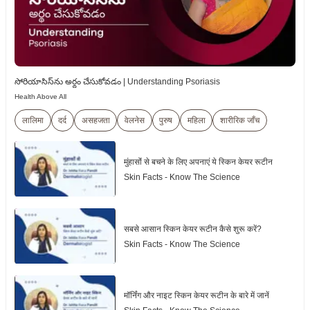
సోరియాసిస్‌ను అర్థం చేసుకోవడం | Understanding Psoriasis
Health Above All
लालिमा
दर्द
असहजता
वेलनेस
पुरुष
महिला
शारीरिक जाँच
मुंहासोंं से बचने के लिए अपनाएं ये स्किन केयर रूटीन
Skin Facts - Know The Science
सबसे आसान स्किन केयर रूटीन कैसे शुरू करें?
Skin Facts - Know The Science
मॉर्निंग और नाइट स्किन केयर रूटीन के बारे में जानें