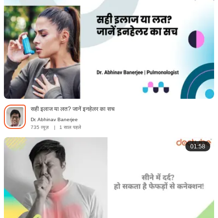
सही इलाज या लत? जानें इनहेलर का सच
Dr. Abhinav Banerjee
735 व्यूज़
|
1 साल पहले
01:58