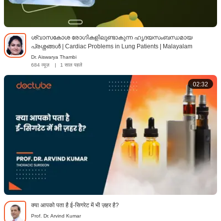
ശ്വാസകോശ രോഗികളിലുണ്ടാകുന്ന ഹൃദയസംബന്ധമായ
പ്രശ്നങ്ങൾ | Cardiac Problems in Lung Patients | Malayalam
Dr. Aiswarya Thambi
684 व्यूज़
|
1 साल पहले
02:32
क्या आपको पता है ई-सिगरेट में भी ज़हर है?
Prof. Dr. Arvind Kumar