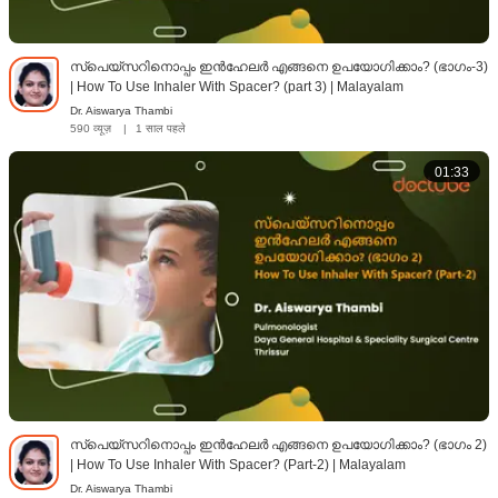
സ്‌പെയ്‌സറിനൊപ്പം ഇൻഹേലർ എങ്ങനെ ഉപയോഗിക്കാം? (ഭാഗം-3)
| How To Use Inhaler With Spacer? (part 3) | Malayalam
Dr. Aiswarya Thambi
590 व्यूज़
|
1 साल पहले
01:33
സ്‌പെയ്‌സറിനൊപ്പം ഇൻഹേലർ എങ്ങനെ ഉപയോഗിക്കാം? (ഭാഗം 2)
| How To Use Inhaler With Spacer? (Part-2) | Malayalam
Dr. Aiswarya Thambi