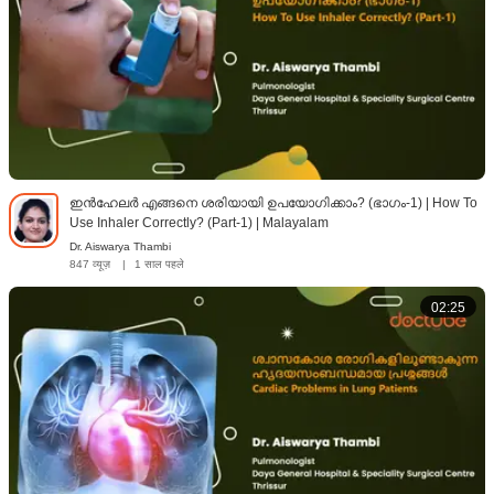
ഇൻഹേലർ എങ്ങനെ ശരിയായി ഉപയോഗിക്കാം? (ഭാഗം-1) | How To
Use Inhaler Correctly? (Part-1) | Malayalam
Dr. Aiswarya Thambi
847 व्यूज़
|
1 साल पहले
02:25