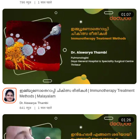
796 व्यूज़
|
1 साल पहले
01:07
ഇമ്മ്യൂണോതെറാപ്പി ചികിത്സ രീതികൾ | Immunotherapy Treatment
Methods | Malayalam
Dr. Aiswarya Thambi
841 व्यूज़
|
1 साल पहले
01:26