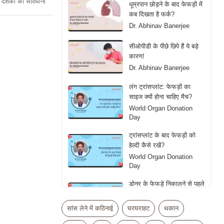
दर्शकों को सावधानी
धूम्रपान छोड़ने के बाद फेफड़ों में
कब दिखता है फर्क?
Dr. Abhinav Banerjee
सीओपीडी के पीछे छिपे हैं ये बड़े
कारण!
Dr. Abhinav Banerjee
लंग ट्रांसप्लांट: फेफड़ों का
साइज क्यों होना चाहिए मैच?
World Organ Donation
Day
ट्रांसप्लांट के बाद फेफड़ों को
हेल्दी कैसे रखें?
World Organ Donation
Day
डोनर के फेफड़े निकालने से पहले
डॉक्टर्स क्या देखते हैं?
World Organ Donation
सांस लेने में कठिनाई
घरघराहट
थकान
Day