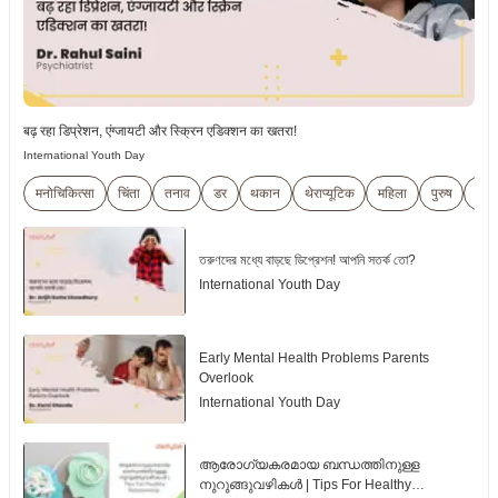
बढ़ रहा डिप्रेशन, एंग्जायटी और स्क्रिन एडिक्शन का खतरा!
International Youth Day
मनोचिकित्सा
चिंता
तनाव
डर
थकान
थेराप्यूटिक
महिला
पुरुष
बुज़ुर्ग
তরুণদের মধ্যে বাড়ছে ডিপ্রেশন! আপনি সতর্ক তো?
International Youth Day
Early Mental Health Problems Parents
Overlook
International Youth Day
ആരോഗ്യകരമായ ബന്ധത്തിനുള്ള
നുറുങ്ങുവഴികൾ | Tips For Healthy