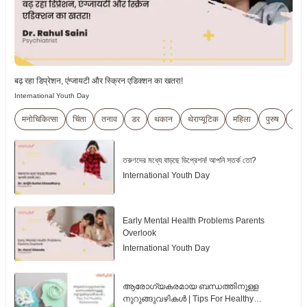
बढ़ रहा डिप्रेशन, एंग्जायटी और स्क्रिन एडिक्शन का खतरा!
International Youth Day
मनोचिकित्सा
चिंता
तनाव
डर
थकान
थेराप्यूटिक
महिला
पुरुष
बुज़ुर्ग
তরুণদের মধ্যে বাড়ছে ডিপ্রেশন! আপনি সতর্ক তো?
International Youth Day
Early Mental Health Problems Parents
Overlook
International Youth Day
ആരോഗ്യകരമായ ബന്ധത്തിനുള്ള
നുറുങ്ങുവഴികൾ | Tips For Healthy