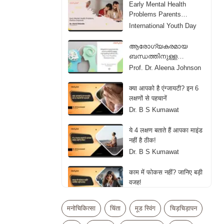
Early Mental Health
Problems Parents
Overlook
International Youth Day
ആരോഗ്യകരമായ
ബന്ധത്തിനുള്ള
നുറുങ്ങുവഴികൾ | Tips
Prof. Dr. Aleena Johnson
For Healthy Relationship |
Malayalam
क्या आपको है एंग्जायटी? इन 6
लक्षणों से पहचानें
Dr. B S Kumawat
ये 4 लक्षण बताते हैं आपका माइंड
नहीं है ठीक!
Dr. B S Kumawat
काम में फोकस नहीं? जानिए बड़ी
वजह!
Dr. B S Kumawat
मनोचिकित्सा
चिंता
मूड स्विंग
चिड़चिड़ापन
जानें एंग्जायटी कम करने का