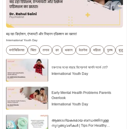
बढ़ रहा डिप्रेशन, एंग्जायटी और स्क्रिन एडिक्शन का खतरा!
International Youth Day
मनोचिकित्सा
चिंता
तनाव
डर
थकान
वेलनेस
महिला
पुरुष
बुज़ुर्ग
তরুণদের মধ্যে বাড়ছে ডিপ্রেশন! আপনি সতর্ক তো?
International Youth Day
Early Mental Health Problems Parents
Overlook
International Youth Day
ആരോഗ്യകരമായ ബന്ധത്തിനുള്ള
നുറുങ്ങുവഴികൾ | Tips For Healthy