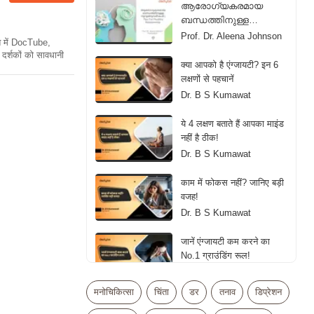
ആരോഗ്യകരമായ
ബന്ധത്തിനുള്ള
നുറുങ്ങുവഴികൾ | Tips
Prof. Dr. Aleena Johnson
ति में DocTube,
For Healthy Relationship |
दर्शकों को सावधानी
Malayalam
क्या आपको है एंग्जायटी? इन 6
लक्षणों से पहचानें
Dr. B S Kumawat
ये 4 लक्षण बताते हैं आपका माइंड
नहीं है ठीक!
Dr. B S Kumawat
काम में फोकस नहीं? जानिए बड़ी
वजह!
Dr. B S Kumawat
जानें एंग्जायटी कम करने का
No.1 ग्राउंडिंग रूल!
Dr. B S Kumawat
मनोचिकित्सा
चिंता
डर
तनाव
डिप्रेशन
स्ट्रेस vs एंग्जायटी: जानिए 4